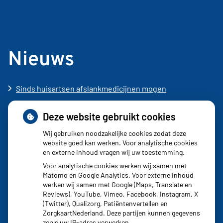
Nieuws
Sinds huisartsen afslankmedicijnen mogen
voorschrijven, neemt gebruik toe
Deze website gebruikt cookies
Schurft sinds corona geen vergeten ziekte meer: aantal
uitbraken fors gestegen
Wij gebruiken noodzakelijke cookies zodat deze
website goed kan werken. Voor analytische cookies
Stoppen met afslankmedicijnen betekent zonder
en externe inhoud vragen wij uw toestemming.
leefstijlaanpassingen weer gewichtstoename
Voor analytische cookies werken wij samen met
Matomo en Google Analytics. Voor externe inhoud
Kookadvies drinkwater in provincie Utrecht vanwege
werken wij samen met Google (Maps, Translate en
besmetting
Reviews), YouTube, Vimeo, Facebook, Instagram, X
(Twitter), Qualizorg, Patiëntenvertellen en
Terugroepactie babyvoeding Nestlé: bacterie kan baby’s
ZorgkaartNederland. Deze partijen kunnen gegevens
zoals uw IP-adres verwerken.
ziek maken