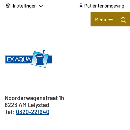
Instellingen
Patiëntenomgeving
Hoofdmenu
Menu
Adresgegevens
Noorderwagenstraat
1h
8223 AM
Lelystad
0320-221640