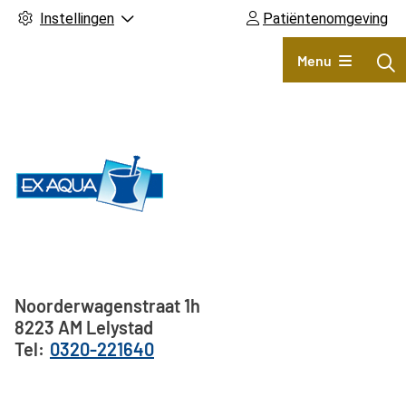
Instellingen
Patiëntenomgeving
Hoofdmenu
Menu
Adresgegevens
Noorderwagenstraat
1h
8223 AM
Lelystad
0320-221640