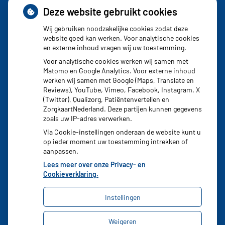
Deze website gebruikt cookies
Schurft sinds corona geen vergeten ziekte meer: aantal
uitbraken fors gestegen
Wij gebruiken noodzakelijke cookies zodat deze
website goed kan werken. Voor analytische cookies
Stoppen met afslankmedicijnen betekent zonder
en externe inhoud vragen wij uw toestemming.
leefstijlaanpassingen weer gewichtstoename
Voor analytische cookies werken wij samen met
Matomo en Google Analytics. Voor externe inhoud
Kookadvies drinkwater in provincie Utrecht vanwege
werken wij samen met Google (Maps, Translate en
besmetting
Reviews), YouTube, Vimeo, Facebook, Instagram, X
(Twitter), Qualizorg, Patiëntenvertellen en
Terugroepactie babyvoeding Nestlé: bacterie kan baby’s
ZorgkaartNederland. Deze partijen kunnen gegevens
ziek maken
zoals uw IP-adres verwerken.
Via Cookie-instellingen onderaan de website kunt u
op ieder moment uw toestemming intrekken of
aanpassen.
Lees meer over onze Privacy- en
Cookieverklaring.
Instellingen
Uw Zorg Online
|
Beheer
Weigeren