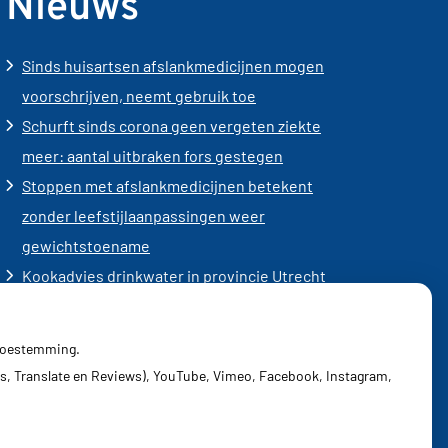
Nieuws
Sinds huisartsen afslankmedicijnen mogen
voorschrijven, neemt gebruik toe
Schurft sinds corona geen vergeten ziekte
meer: aantal uitbraken fors gestegen
Stoppen met afslankmedicijnen betekent
zonder leefstijlaanpassingen weer
gewichtstoename
Kookadvies drinkwater in provincie Utrecht
vanwege besmetting
Terugroepactie babyvoeding Nestlé: bacterie
 toestemming.
kan baby’s ziek maken
s, Translate en Reviews), YouTube, Vimeo, Facebook, Instagram,