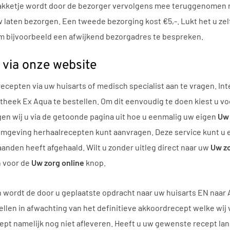
 pakketje wordt door de bezorger vervolgens mee teruggenomen na
 laten bezorgen. Een tweede bezorging kost €5,-. Lukt het u zel
 bijvoorbeeld een afwijkend bezorgadres te bespreken.
via onze website
ecepten via uw huisarts of medisch specialist aan te vragen. In
theek Ex Aqua te bestellen. Om dit eenvoudig te doen kiest u v
gen wij u via de getoonde pagina uit hoe u eenmalig uw eigen
Uw 
mgeving herhaalrecepten kunt aanvragen. Deze service kunt u e
nden heeft afgehaald. Wilt u zonder uitleg direct naar uw
Uw zo
n voor de
Uw zorg online
knop.
dan wordt de door u geplaatste opdracht naar uw huisarts EN naa
ellen in afwachting van het definitieve akkoordrecept welke wij
pt namelijk nog niet afleveren. Heeft u uw gewenste recept lan