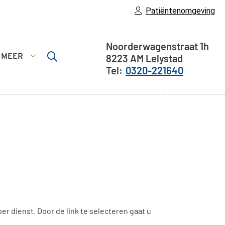
Patiëntenomgeving
Adresgegevens
Noorderwagenstraat
1h
MEER
8223 AM
Lelystad
nsten
Meer
0320-221640
menu
submenu
r dienst. Door de link te selecteren gaat u