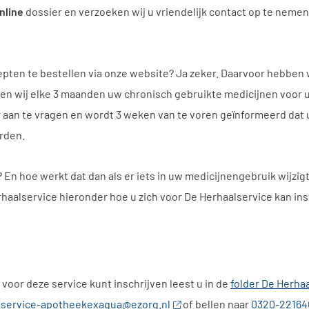
nline
dossier en verzoeken wij u vriendelijk contact op te neme
epten te bestellen via onze website? Ja zeker. Daarvoor hebben 
ten wij elke 3 maanden uw chronisch gebruikte medicijnen voor u
 aan te vragen en wordt 3 weken van te voren geïnformeerd dat 
rden.
 En hoe werkt dat dan als er iets in uw medicijnengebruik wijzigt
rhaalservice hieronder hoe u zich voor De Herhaalservice kan ins
voor deze service kunt inschrijven leest u in de
folder De Herha
lservice-apotheekexaqua@ezorg.nl
of bellen naar
0320-22164