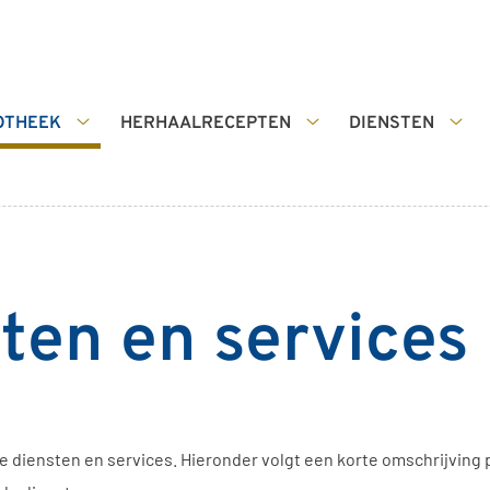
OTHEEK
HERHAALRECEPTEN
DIENSTEN
De
Herhaalrecepten
Die
apotheek
submenu
sub
submenu
ten en services
 diensten en services. Hieronder volgt een korte omschrijving pe