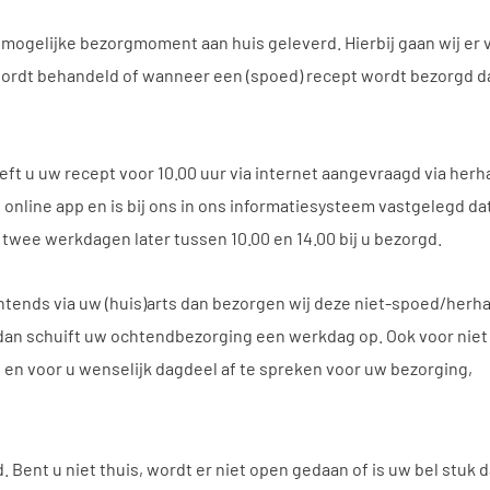
elijke bezorgmoment aan huis geleverd. Hierbij gaan wij er vanu
ordt behandeld of wanneer een (spoed) recept wordt bezorgd da
ft u uw recept voor 10.00 uur via internet aangevraagd via her
nline app en is bij ons in ons informatiesysteem vastgelegd da
twee werkdagen later tussen 10.00 en 14.00 bij u bezorgd.
chtends via uw (huis)arts dan bezorgen wij deze niet-spoed/herh
n dan schuift uw ochtendbezorging een werkdag op. Ook voor nie
n voor u wenselijk dagdeel af te spreken voor uw bezorging,
Bent u niet thuis, wordt er niet open gedaan of is uw bel stuk da