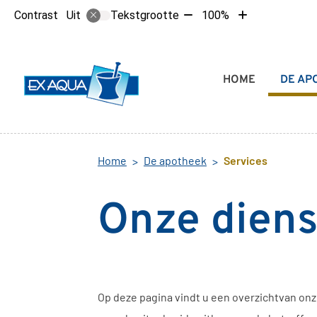
Tekst
Tekst
Contrast
Tekstgrootte
100%
Uit
verkleinen
vergroten
met
met
10%
10%
Hoofdmenu
HOME
DE AP
Home
De apotheek
Services
Onze diens
Op deze pagina vindt u een overzichtvan onze