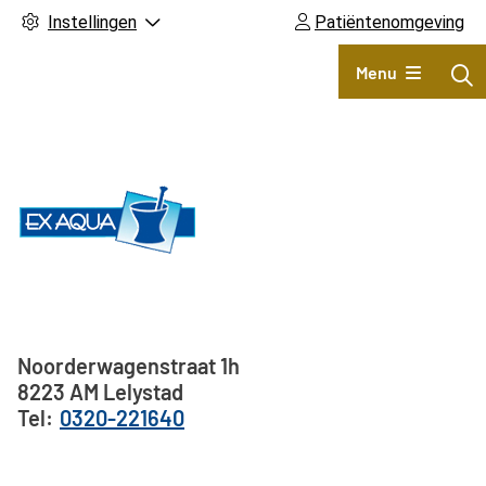
Instellingen
Patiëntenomgeving
Hoofdmenu
Menu
Adresgegevens
Noorderwagenstraat
1h
8223 AM
Lelystad
0320-221640