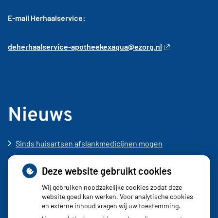
E-mail Herhaalservice:
deherhaalservice
-apotheekexaqua@ezorg.nl
Nieuws
Sinds huisartsen afslankmedicijnen mogen
voorschrijven, neemt gebruik toe
Deze website gebruikt cookies
Schurft sinds corona geen vergeten ziekte meer: aantal
uitbraken fors gestegen
Wij gebruiken noodzakelijke cookies zodat deze
website goed kan werken. Voor analytische cookies
Stoppen met afslankmedicijnen betekent zonder
en externe inhoud vragen wij uw toestemming.
leefstijlaanpassingen weer gewichtstoename