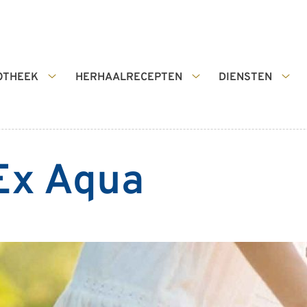
OTHEEK
HERHAALRECEPTEN
DIENSTEN
De
Herhaalrecepten
Die
apotheek
submenu
sub
submenu
Ex Aqua