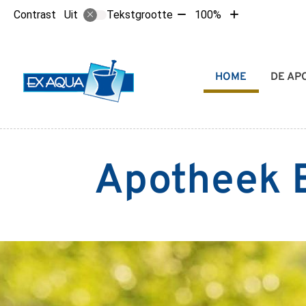
Tekst
Tekst
Contrast
Tekstgrootte
100%
Uit
verkleinen
vergroten
met
met
10%
10%
Hoofdmenu
HOME
DE AP
Apotheek 