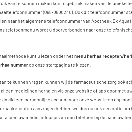
uik van te kunnen maken kunt u gebruik maken van de unieke 
rhaaltelefoonnummer (088-0800240). Ook dit telefoonnummer sta
ellen naar het algemene telefoonnummer van Apotheek Ex Aqua (
 ons telefoonmenu wordt u doorverbonden naar onze telefonisch
rhaalmethode kunt u lezen onder het
menu herhaalrecepten/herh
herhaalnummer
op onze startpagina te kiezen.
 aan te kunnen vragen kunnen wij de farmaceutische zorg ook a
 alleen medicijnen herhalen via onze website of app door met uw
gezinslid een persoonlijke account voor onze website en app nod
 herhaalrecepten aanvragen hebben we dus nu ook een optie om 
t alleen uw medicijndoosjes en een telefoon bij de hand uw he