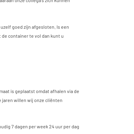
waaraan onze collega's zich kunnen
zelf goed zijn afgesloten. Is een
t de container te vol dan kunt u
maat is geplaatst omdat afhalen via de
aren willen wij onze cliënten
voudig 7 dagen per week 24 uur per dag