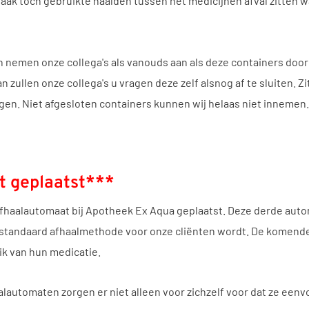
vaak toch gebruikte naalden tussen het medicijnen afval zitten 
nemen onze collega's als vanouds aan als deze containers door u
zullen onze collega's u vragen deze zelf alsnog af te sluiten. Zi
gen. Niet afgesloten containers kunnen wij helaas niet innemen.
 geplaatst***
 afhaalautomaat bij Apotheek Ex Aqua geplaatst. Deze derde auto
andaard afhaalmethode voor onze cliënten wordt. De komende j
ik van hun medicatie.
lautomaten zorgen er niet alleen voor zichzelf voor dat ze een