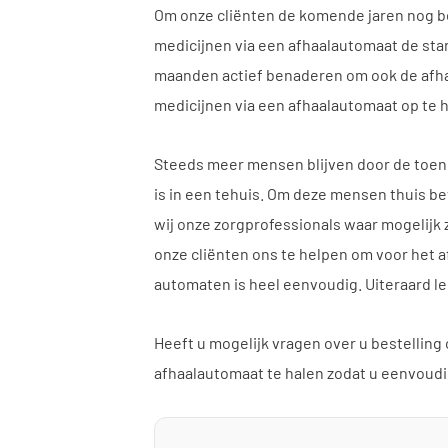
Om onze cliënten de komende jaren nog be
medicijnen via een afhaalautomaat de sta
maanden actief benaderen om ook de afha
medicijnen via een afhaalautomaat op te h
Steeds meer mensen blijven door de toen
is in een tehuis. Om deze mensen thuis be
wij onze zorgprofessionals waar mogelijk 
onze cliënten ons te helpen om voor het a
automaten is heel eenvoudig. Uiteraard l
Heeft u mogelijk vragen over u bestelling
afhaalautomaat te halen zodat u eenvoudig