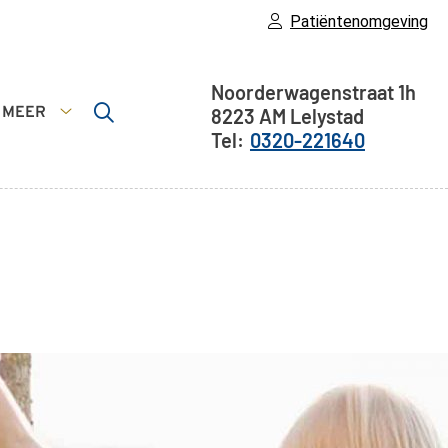
Patiëntenomgeving
Adresgegevens
Noorderwagenstraat
1h
MEER
8223 AM
Lelystad
nsten
Meer
0320-221640
menu
submenu