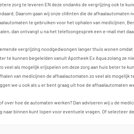
tere zorg te leveren EN deze ondanks de vergrijzing ook te ku
ndaard. Daarom gaan wij onze cliënten die de afhaalautomaten 
alautomaten te gebruiken voor het ophalen van medicijnen. Ben
alen, dan ontvangt u na het telefoongesprek een e-mail met daa
emende vergrijzing noodgedwongen langer thuis wonen omdat er
ter te kunnen begeleiden vanuit Apotheek Ex Aqua zolang ze niet
zo veel als mogelijk vrijspelen om deze zorg aan huis beter te k
fhalen van medicijnen de afhaalautomaten zo veel als mogelijk t
eggen we u ook als u er bent graag uit hoe de afhaalautomaten w
 of over hoe de automaten werken? Dan adviseren wij u de medic
 naar binnen kunt lopen voor eventuele vragen. Of selecteer de 